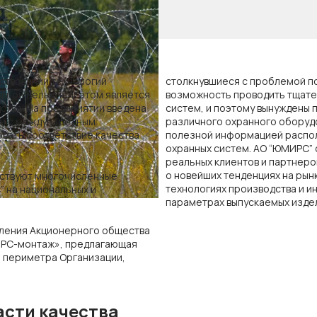
ствовании технологий
столкнувшиеся с проблемой по
овной целью при этом является
возможность проводить тщате
тва. На предприятии введена
систем, и поэтому вынуждены 
ии с международным
различного охранного оборудо
овать соответствие качества
полезной информацией распо
охранных систем. АО “ЮМИРС” 
реальных клиентов и партнер
о новейших тенденциях на рын
ьствуют многочисленные
технологиях производства и и
” на национальных и
параметрах выпускаемых изде
еления Акционерного общества
РС-монтаж», предлагающая
ы периметра Организации,
сти качества