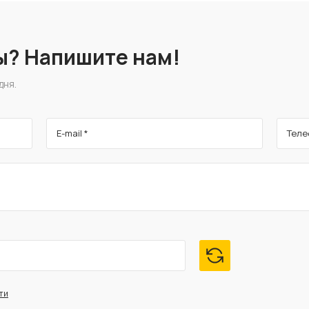
ы? Напишите нам!
дня.
E-mail *
Теле
ти