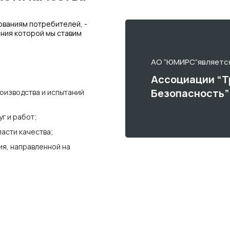
ованиям потребителей, -
ения которой мы ставим
АО “ЮМИРС”являетс
Ассоциации “Т
Безопасность”
оизводства и испытаний
г и работ;
асти качества;
я, направленной на