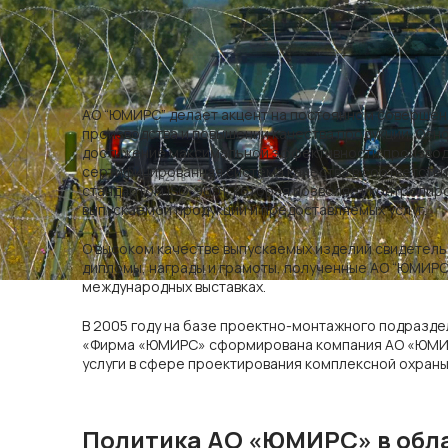
АО “ЮМИРС” делает акцент на постоянном совершен
производства и повышении качества продукции. Осн
достижение максимальной эффективности производс
сертифицированная система качества в соответств
стандартом ISO-9001, которая позволяет контролир
выпускаемой продукции и предоставляемых услуг.
О высоком качестве выпускаемых изделий свидетел
дипломы, награды и грамоты, полученные АО “ЮМИРС
международных выставках.
В 2005 году на базе проектно-монтажного подразд
«Фирма «ЮМИРС» сформирована компания АО «ЮМИ
услуги в сфере проектирования комплексной охран
Политика АО «ЮМИРС» в обла