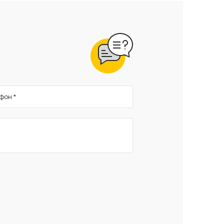
фон *