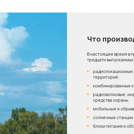
Что произв
В настоящее время в 
тридцати выпускаемых 
радиолокационные 
территорий;
комбинированные к
радиоволновые, ин
средства охраны;
мобильные и обрыв
солнечные станции
блоки питания и об