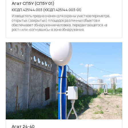
Агат СП5У (СП5У 01)
ЮСДП.425144.003 (ЮСДП.425144.003-01)
Извещатель предназначен для охраны участков периметра,
открытых (закрытых) площадок различных объектов и
обеспечивает обнаружение человека, передвигающегося «в
рост» или «согнувшись» в зоне обнаружения.
Агат 24-40