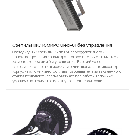
Светильник ЛЮМИРС Uled–01 без управления
Светодиодный светильник для энергоэффективного и
надежного решения задач охранного освещения с отличными
характеристиками и без управления. Высокий уровень
влагозащищенности, широкий рабочий диапазон температур,
корпус из алюминиевого сплава, рассеиватель из закаленного
стекла позволяют использовать его для работы в сложных
условиях на периметре или внутренней территории.