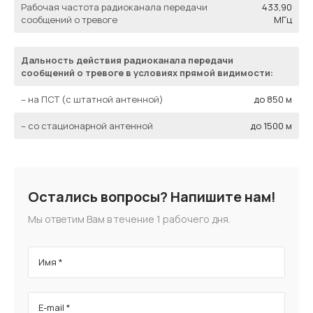
Рабочая частота радиоканала передачи
433,90
сообщений о тревоге
МГц
Дальность действия радиоканала передачи
сообщений о тревоге в условиях прямой видимости:
Эв
ко
– на ПСТ (с штатной антенной)
до 850 м
– со стационарной антенной
до 1500 м
Остались вопросы? Напишите нам!
Мы ответим Вам в течение 1 рабочего дня.
Имя *
E-mail *