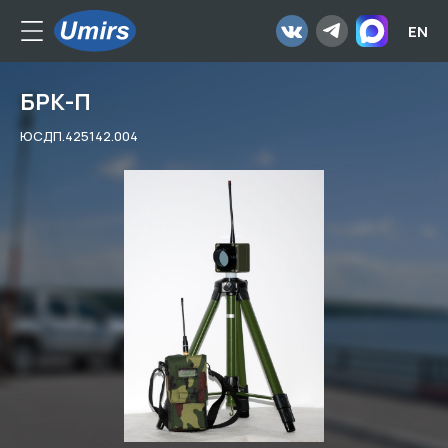
EN
БРК-П
ЮСДП.425142.004