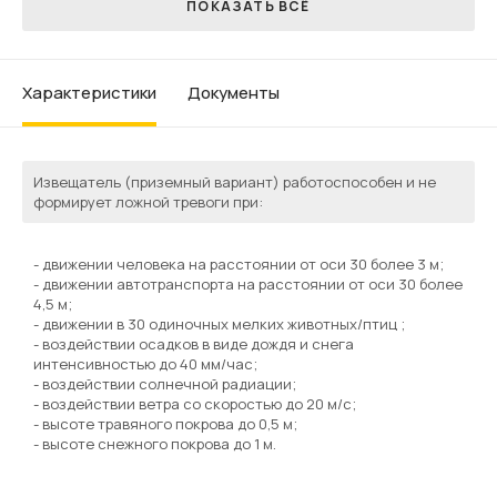
ПОКАЗАТЬ ВСЁ
характеристики
Документы
Извещатель (приземный вариант) работоспособен и не
формирует ложной тревоги при:
- движении человека на расстоянии от оси 30 более 3 м;
- движении автотранспорта на расстоянии от оси 30 более
4,5 м;
- движении в 30 одиночных мелких животных/птиц ;
- воздействии осадков в виде дождя и снега
интенсивностью до 40 мм/час;
- воздействии солнечной радиации;
- воздействии ветра со скоростью до 20 м/с;
- высоте травяного покрова до 0,5 м;
- высоте снежного покрова до 1 м.